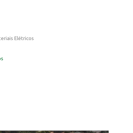
riais Elétricos
os