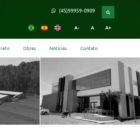
(45)99959-0909
A-
A
A+
creto
Obras
Notícias
Contato