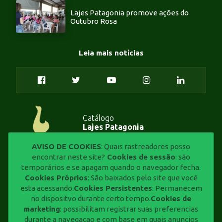
Lajes Patagonia promove ações do
Outubro Rosa
Leia mais notícias
Catálogo
Lajes Patagonia
AVISO DE COOKIES
: Quais rastreadores posso
encontrar neste site?
Cookies de sessão
: são
Padrão Patagonia
temporários e se apagam quando o navegador fecha.
de Qualidade
Cookies Próprios
: São baixados pelo site que você
esta acessando.
Cookies Persistentes
: Permanecem
no dispositvo durante certo tempo.
Cookies de
Procedimentos
marketing
: possibilitam registrar suas preferencias
Estrutura pré-moldada
durante a navegacao e com base em quais anuncios